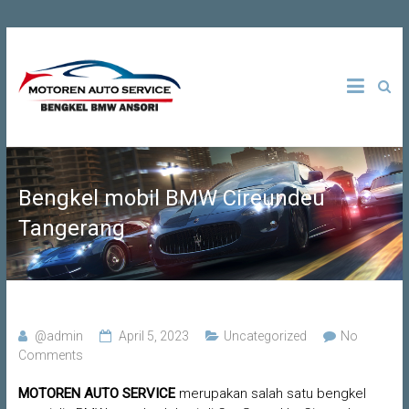
Skip
to
Bengkel
Motoren
content
Spesialis
BMW di
Auto
Jakarta |
Tangerang
Service
| Depok |
Bogor |
Bekasi
Bengkel mobil BMW Cireundeu
Tangerang
@admin
April 5, 2023
Uncategorized
No
Comments
MOTOREN AUTO SERVICE
merupakan salah satu bengkel