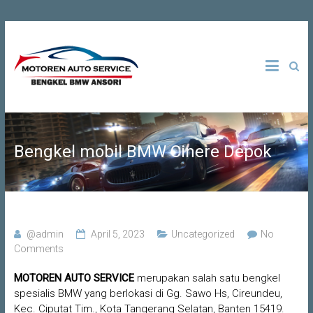
Skip
to
Bengkel
Motoren
content
Spesialis
BMW di
Auto
Jakarta |
Tangerang
Service
| Depok |
Bogor |
Bekasi
Bengkel mobil BMW Cinere Depok
@admin
April 5, 2023
Uncategorized
No
Comments
MOTOREN AUTO SERVICE
merupakan salah satu bengkel
spesialis BMW yang berlokasi di Gg. Sawo Hs, Cireundeu,
Kec. Ciputat Tim., Kota Tangerang Selatan, Banten 15419.