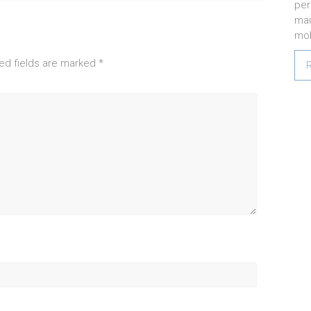
per
mau
mob
ed fields are marked
*