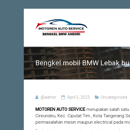
Skip
to
Bengkel
Motoren
content
Spesialis
BMW di
Auto
Jakarta |
Tangerang
Service
| Depok |
Bogor |
Bekasi
Bengkel mobil BMW Lebak bul
@admin
April 5, 2023
Uncategorized
MOTOREN AUTO SERVICE
merupakan salah satu 
Cireundeu, Kec. Ciputat Tim., Kota Tangerang S
permasalahan mesin maupun electrical pada m