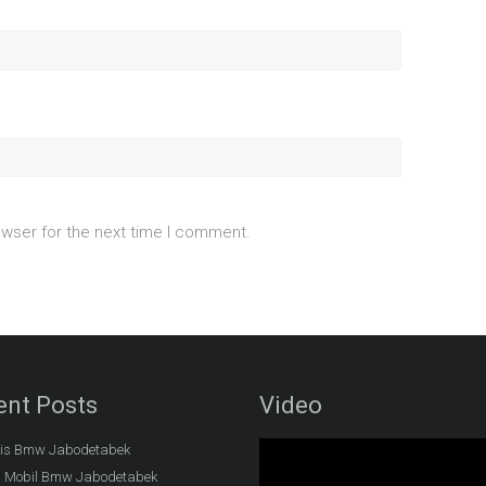
owser for the next time I comment.
ent Posts
Video
lis Bmw Jabodetabek
l Mobil Bmw Jabodetabek