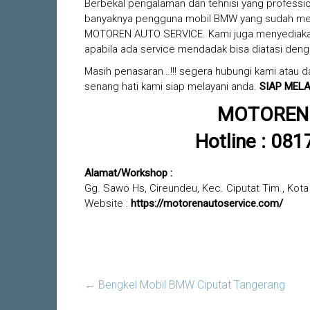
Berbekal pengalaman dan tehnisi yang professiona
banyaknya pengguna mobil BMW yang sudah me
MOTOREN AUTO SERVICE. Kami juga menyediakan
apabila ada service mendadak bisa diatasi deng
Masih penasaran…!!! segera hubungi kami atau d
senang hati kami siap melayani anda.
SIAP MELA
MOTOREN 
Hotline : 08
Alamat/Workshop :
Gg. Sawo Hs, Cireundeu, Kec. Ciputat Tim., Kot
Website :
https://motorenautoservice.com/
←
Bengkel Mobil BMW Ciputat Tangerang