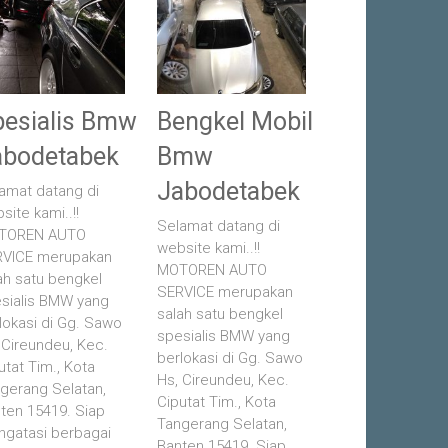
pesialis Bmw
Bengkel Mobil
abodetabek
Bmw
Jabodetabek
amat datang di
site kami..!!
Selamat datang di
TOREN AUTO
website kami..!!
VICE merupakan
MOTOREN AUTO
ah satu bengkel
SERVICE merupakan
sialis BMW yang
salah satu bengkel
lokasi di Gg. Sawo
spesialis BMW yang
 Cireundeu, Kec.
berlokasi di Gg. Sawo
utat Tim., Kota
Hs, Cireundeu, Kec.
gerang Selatan,
Ciputat Tim., Kota
ten 15419. Siap
Tangerang Selatan,
gatasi berbagai
Banten 15419. Siap