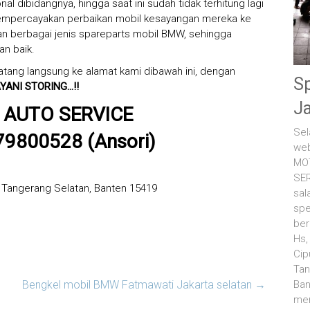
l dibidangnya, hingga saat ini sudah tidak terhitung lagi
mpercayakan perbaikan mobil kesayangan mereka ke
 berbagai jenis spareparts mobil BMW, sehingga
an baik.
atang langsung ke alamat kami dibawah ini, dengan
S
YANI STORING…!!
J
AUTO SERVICE
Sel
179800528 (Ansori)
web
MO
SER
a Tangerang Selatan, Banten 15419
sal
spe
ber
Hs,
Cip
Tan
Ban
Bengkel mobil BMW Fatmawati Jakarta selatan
→
men