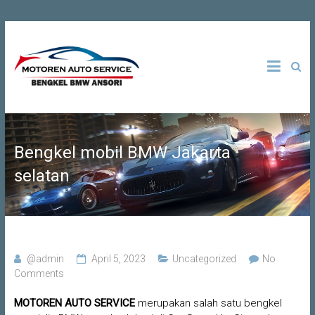
Skip
to
Bengkel
Motoren
content
Spesialis
BMW di
Auto
Jakarta |
Tangerang
Service
| Depok |
Bogor |
Bekasi
Bengkel mobil BMW Jakarta
selatan
@admin
April 5, 2023
Uncategorized
No
Comments
MOTOREN AUTO SERVICE
merupakan salah satu bengkel